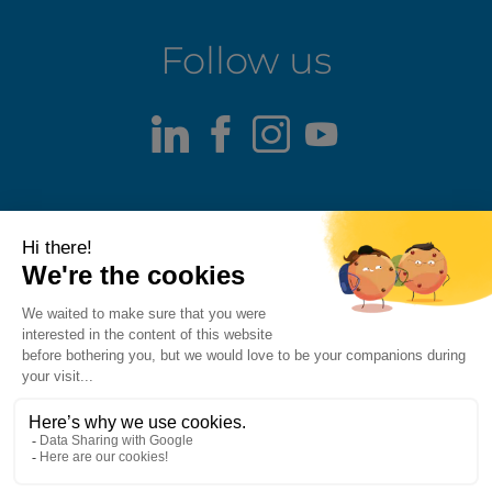
Follow us
LinkedIn
Facebook
Instagram
Youtube
Terms of use
Fraud alert
Privacy Policy
Responsible Disclosure Policy