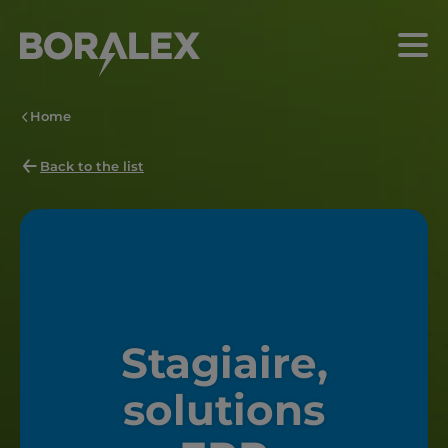
Skip
to
Menu
main
content
Home
Back to the list
Stagiaire,
solutions