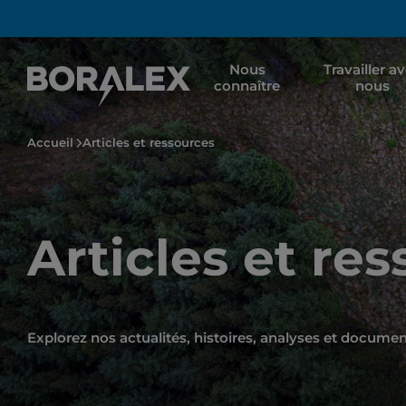
Aller
au
contenu
Nous
Travailler a
principal
connaître
nous
Accueil
Articles et ressources
Articles et re
Explorez nos actualités, histoires, analyses et docume