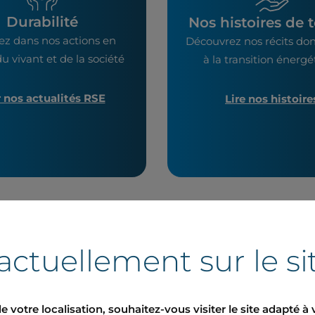
Durabilité
Nos histoires de t
ez dans nos actions en
Découvrez nos récits don
u vivant et de la société
à la transition énerg
r nos actualités RSE
Lire nos histoire
actuellement sur le si
uniqués de presse
e votre localisation, souhaitez-vous visiter le site adapté à 