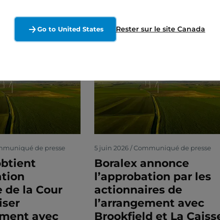
Rester sur le site Canada
Go to United States
ommuniqué de presse
5 juin 2026 / Communiqué de presse
obtient
Boralex annonce
ation
l’approbation par les
e de la Cour
actionnaires de
iser
l’arrangement avec
ement avec
Brookfield et La Caiss