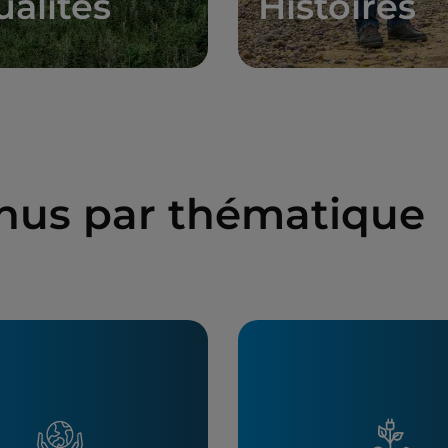
ualités
Histoires
enus par thématique