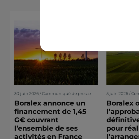
30 juin 2026 / Communiqué de presse
5 juin 2026 / C
Boralex annonce un
Boralex 
financement de 1,45
l’approb
G€ couvrant
définitiv
l’ensemble de ses
pour réal
activités en France
l’arrang