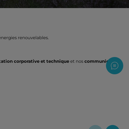
 énergies renouvelables.
tion corporative et technique
et nos
communiqués
Nous c