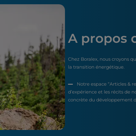
A propos 
Chez Boralex, nous croyons qu
la transition énergétique.
Notre espace “Articles & r
d’expérience et les récits de n
concrète du développement du