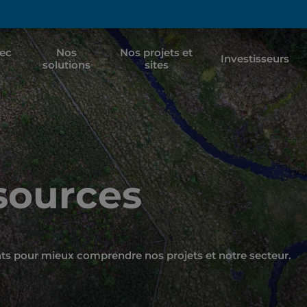
vec
Nos
Nos projets et
Investisseurs
solutions
sites
ssources
nts pour mieux comprendre nos projets et notre secteur.