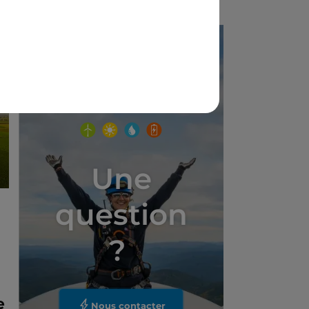
Une
question
?
e
Nous contacter