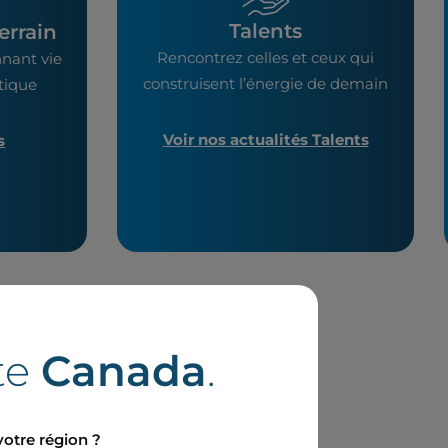
Talents
errain
Rencontrez celles et ceux qui
nant vie
construisent l’énergie de demain
étique
Voir nos actualités Talents
s
te
Canada
.
votre région ?