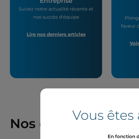
Entreprise
Suivez notre actualité récente et
nos succès d'équipe
Plong
faveur d
Lire nos derniers articles
Voi
Vous êtes 
Nos derniers comm
En fonction d