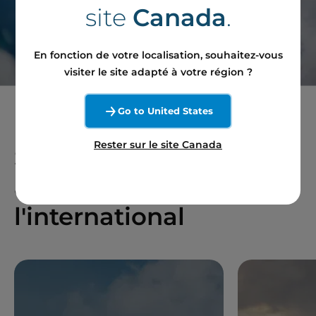
site
Canada
.
Contactez notre équipe
En fonction de votre localisation, souhaitez-vous
visiter le site adapté à votre région ?
Go to United States
Rester sur le site Canada
Suivez notre actualité
au UK et à
l'international