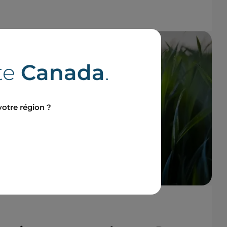
te
Canada
.
ojets
votre région ?
 ici