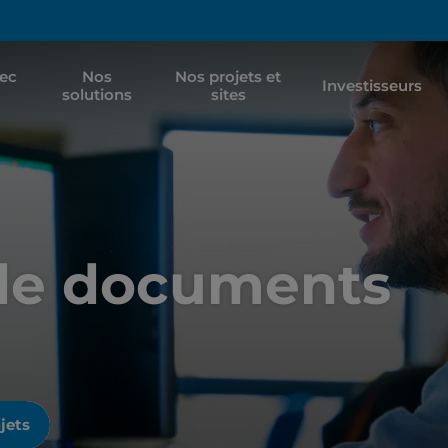
vec
Nos
Nos projets et
Investisseurs
solutions
sites
 de documents
jets